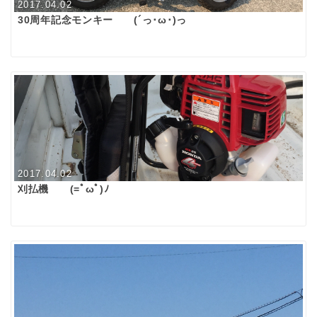
2017.04.02
30周年記念モンキー (´っ･ω･)っ
2017.04.02
刈払機 (=ﾟωﾟ)ﾉ