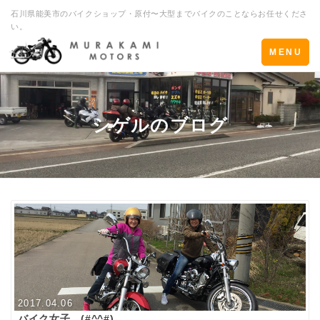
石川県能美市のバイクショップ・原付〜大型までバイクのことならお任せくださ
い。
Toggle
MENU
navigation
シゲルのブログ
2017.04.06
バイク女子 (#^^#)