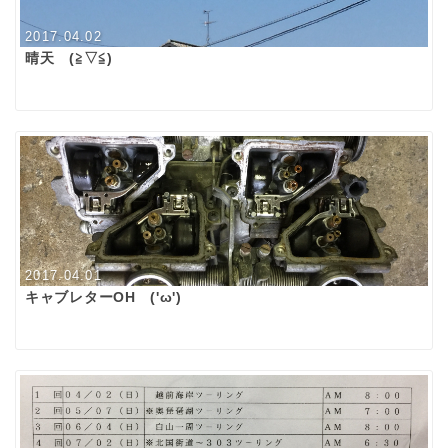
2017.04.02
晴天 (≧▽≦)
2017.04.01
キャブレターOH ('ω')