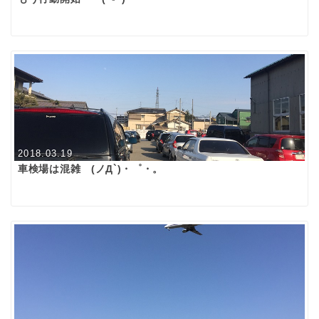
2018.03.19
車検場は混雑 (ノД`)・゜・。