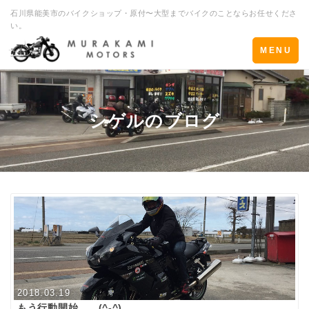
石川県能美市のバイクショップ・原付〜大型までバイクのことならお任せくださ
い。
Toggle
MENU
navigation
シゲルのブログ
2018.03.19
もう行動開始 (^-^)