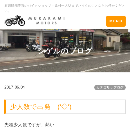
石川県能美市のバイクショップ・原付〜大型までバイクのことならお任せくださ
い。
Toggle
MENU
navigation
シゲルのブログ
2017.06.04
カテゴリ：ブログ
少人数で出発 ('◇')ゞ
先程少人数ですが、熱い