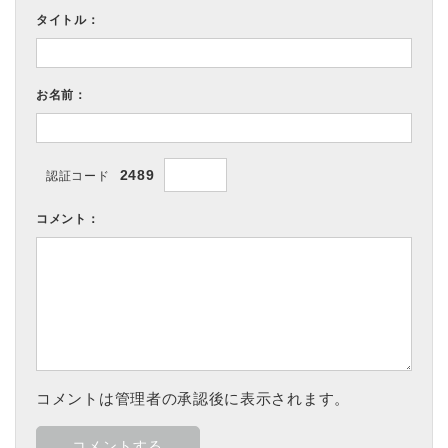
シ
ェ
タイトル：
ェ
ア
ア
お名前：
2489
認証コード
コメント：
コメントは管理者の承認後に表示されます。