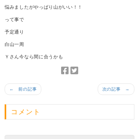
悩みましたがやっぱり山がいい！！
って事で
予定通り
白山一周
Ｙさん今なら間に合うかも
F
T
a
w
c
i
← 前の記事
次の記事 →
e
t
b
t
o
e
コメント
o
r
k
で
で
シ