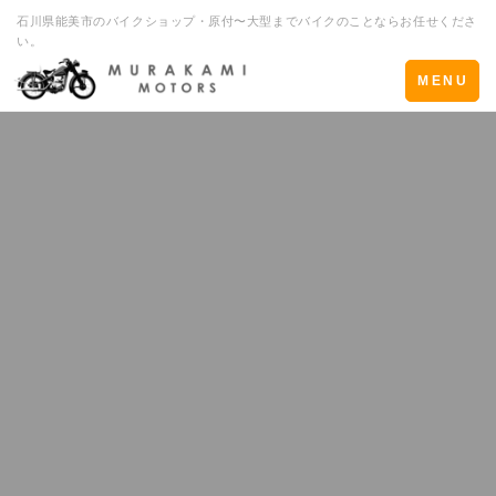
石川県能美市のバイクショップ・原付〜大型までバイクのことならお任せくださ
い。
Toggle
MENU
navigation