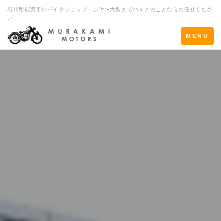
石川県能美市のバイクショップ・原付〜大型までバイクのことならお任せくださ
い。
Toggle
MENU
navigation